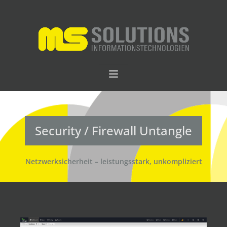
Security / Firewall Untangle
Netzwerksicherheit – leistungsstark, unkompliziert