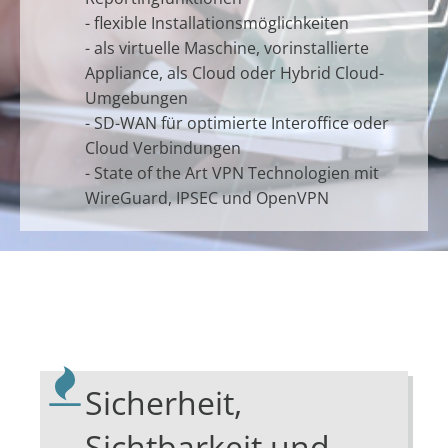
- flexible Installationsmöglichkeiten
- als virtuelle Maschine, vorinstallierte
Appliance, als Cloud oder Hybrid Cloud-
Umgebungen
- SD-WAN für optimierte Interoffice oder
Cloud Verbindungen
- State of the Art VPN Technologien mit
WireGuard, IPSEC und OpenVPN
Sicherheit,
Sichtbarkeit und