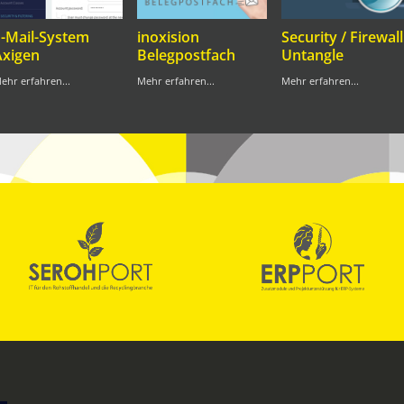
E-Mail-System
inoxision
Security / Firewall
Axigen
Belegpostfach
Untangle
ehr erfahren...
Mehr erfahren...
Mehr erfahren...