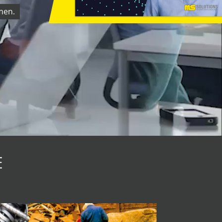
men.
E